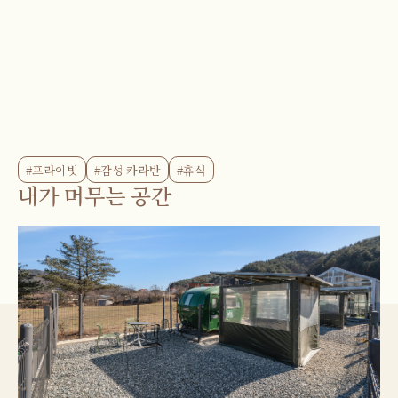
#프라이빗
#감성 카라반
#휴식
내가 머무는 공간