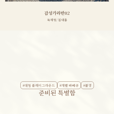
감성카라반02
독채형/ 침대룸
#대형 플레이그라운드
#개별 바베큐
#불멍
준비된 특별함
리버뷰
SPECIAL #10
서비스
SPECIAL #